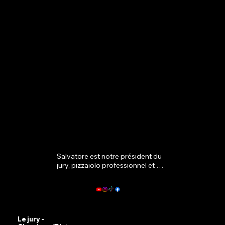
Salvatore est notre président du 
jury, pizzaïolo professionnel et 
créateur de contenu. Fondateur 
de « Pizzology » et de la 
« Belgium Pizza School », il 
enseigne l'art de la pizza avec une 
profonde passion pour la science 
de la pâte et la cuisine 
Le jury -