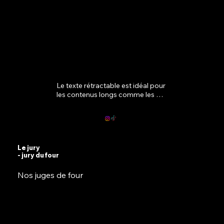
Le texte rétractable est idéal pour 
les contenus longs comme les 
paragraphes et les descriptions. 
C'est un excellent moyen de 
fournir davantage d'informations 
tout en conservant une mise en 
page épurée. Liez votre texte à 
n'importe quel élément, y compris 
Le jury
- jury du four
un site web externe ou une autre 
page. Vous pouvez configurer 
Nos juges de four
votre zone de texte pour qu'elle 
s'agrandisse ou se réduise au clic, 
afin que les utilisateurs puissent 
lire plus ou moins d'informations.