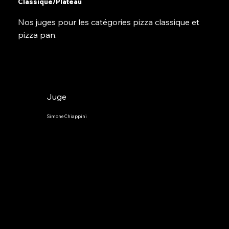
Classique/Plateau
traditionnelle. Auteur d'un livre sur 
la science de la pizza, Salvatore 
Nos juges pour les catégories pizza classique et
est reconnu pour son expertise et 
sa diffusion dans le secteur. Il 
pizza pan.
anime une large communauté sur 
les réseaux sociaux et propose 
des services de conseil aux 
professionnels de la restauration 
afin d'optimiser la production et la 
gestion des pizzerias.
Juge
Simone Chiappini