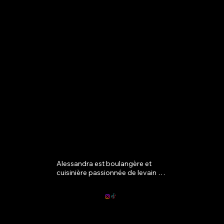
télévisée « Pizza Academy ».
Alessandra est boulangère et 
cuisinière passionnée de levain 
depuis 2013. Elle est devenue une 
figure populaire sur TikTok, avec 
des millions d'abonnés, 
partageant ses techniques de 
panification. En 2021, elle a établi 