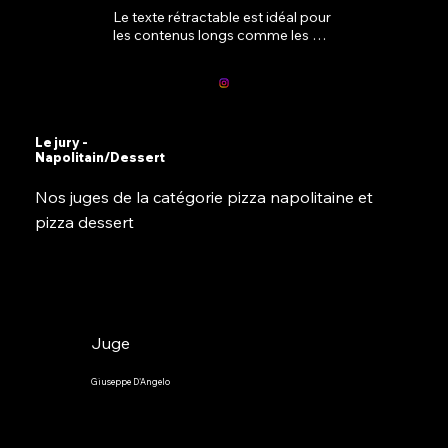
Le texte rétractable est idéal pour 
les contenus longs comme les 
paragraphes et les descriptions. 
C'est un excellent moyen de 
fournir davantage d'informations 
tout en conservant une mise en 
page épurée. Liez votre texte à 
n'importe quel élément, y compris 
Le jury -
Napolitain/Dessert
un site web externe ou une autre 
page. Vous pouvez configurer 
Nos juges de la catégorie pizza napolitaine et
votre zone de texte pour qu'elle 
s'agrandisse ou se réduise au clic, 
pizza dessert
afin que les utilisateurs puissent 
lire plus ou moins d'informations.
Juge
Giuseppe D'Angelo