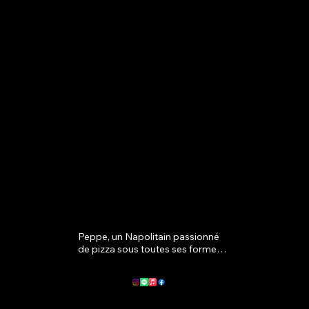
Peppe, un Napolitain passionné 
de pizza sous toutes ses formes, 
tient un blog où il raconte ses 
expériences dans les pizzerias 
qu'il a visitées à travers le monde. 
Bien qu'il ne soit pas pizzaïolo 